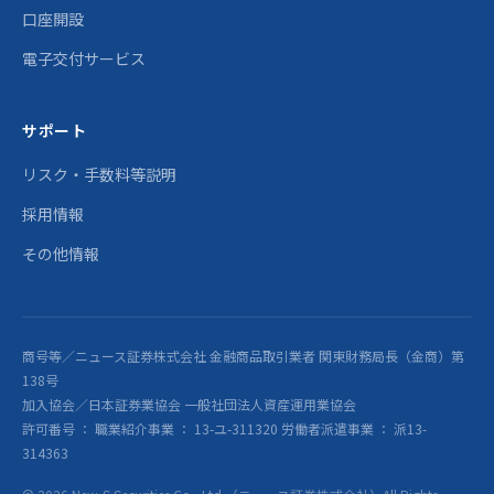
口座開設
電子交付サービス
サポート
リスク・手数料等説明
採用情報
その他情報
商号等／ニュース証券株式会社 金融商品取引業者 関東財務局長（金商）第
138号
加入協会／日本証券業協会 一般社団法人資産運用業協会
許可番号 ： 職業紹介事業 ： 13-ユ-311320 労働者派遣事業 ： 派13-
314363