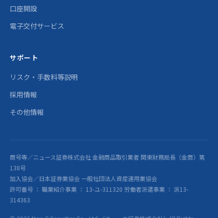
口座開設
電子交付サービス
サポート
リスク・手数料等説明
採用情報
その他情報
商号等／ニュース証券株式会社 金融商品取引業者 関東財務局長（金商）第
138号
加入協会／日本証券業協会 一般社団法人資産運用業協会
許可番号 ： 職業紹介事業 ： 13-ユ-311320 労働者派遣事業 ： 派13-
314363