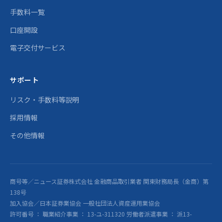
手数料一覧
口座開設
電子交付サービス
サポート
リスク・手数料等説明
採用情報
その他情報
商号等／ニュース証券株式会社 金融商品取引業者 関東財務局長（金商）第
138号
加入協会／日本証券業協会 一般社団法人資産運用業協会
許可番号 ： 職業紹介事業 ： 13-ユ-311320 労働者派遣事業 ： 派13-