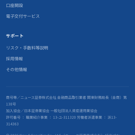
口座開設
電子交付サービス
サポート
リスク・手数料等説明
採用情報
その他情報
商号等／ニュース証券株式会社 金融商品取引業者 関東財務局長（金商）第
138号
加入協会／日本証券業協会 一般社団法人資産運用業協会
許可番号 ： 職業紹介事業 ： 13-ユ-311320 労働者派遣事業 ： 派13-
314363