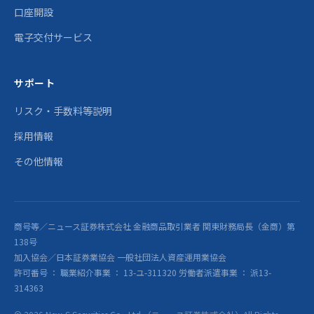
口座開設
電子交付サービス
サポート
リスク・手数料等説明
採用情報
その他情報
商号等／ニュース証券株式会社 金融商品取引業者 関東財務局長（金商）第
138号
加入協会／日本証券業協会 一般社団法人資産運用業協会
許可番号 ： 職業紹介事業 ： 13-ユ-311320 労働者派遣事業 ： 派13-
314363