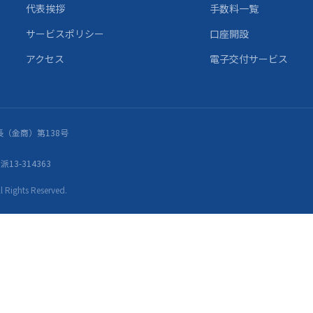
代表挨拶
手数料一覧
サービスポリシー
口座開設
アクセス
電子交付サービス
（金商）第138号
13-314363
ights Reserved.