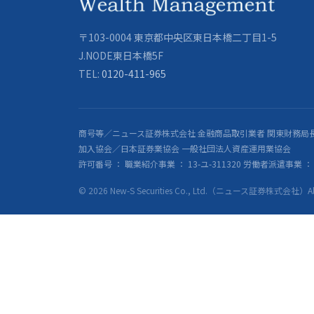
〒103-0004 東京都中央区東日本橋二丁目1-5
J.NODE東日本橋5F
TEL:
0120-411-965
商号等／ニュース証券株式会社 金融商品取引業者 関東財務局長
加入協会／日本証券業協会 一般社団法人資産運用業協会
許可番号 ： 職業紹介事業 ： 13-ユ-311320 労働者派遣事業 ： 派
© 2026 New-S Securities Co., Ltd.（ニュース証券株式会社）All R