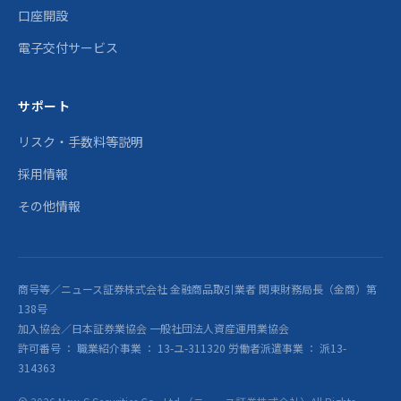
口座開設
電子交付サービス
サポート
リスク・手数料等説明
採用情報
その他情報
商号等／ニュース証券株式会社 金融商品取引業者 関東財務局長（金商）第
138号
加入協会／日本証券業協会 一般社団法人資産運用業協会
許可番号 ： 職業紹介事業 ： 13-ユ-311320 労働者派遣事業 ： 派13-
314363