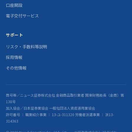
口座開設
電子交付サービス
サポート
リスク・手数料等説明
採用情報
その他情報
商号等／ニュース証券株式会社 金融商品取引業者 関東財務局長（金商）第
138号
加入協会／日本証券業協会 一般社団法人資産運用業協会
許可番号 ： 職業紹介事業 ： 13-ユ-311320 労働者派遣事業 ： 派13-
314363