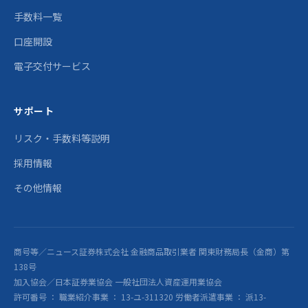
手数料一覧
口座開設
電子交付サービス
サポート
リスク・手数料等説明
採用情報
その他情報
商号等／ニュース証券株式会社 金融商品取引業者 関東財務局長（金商）第
138号
加入協会／日本証券業協会 一般社団法人資産運用業協会
許可番号 ： 職業紹介事業 ： 13-ユ-311320 労働者派遣事業 ： 派13-