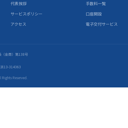
代表挨拶
手数料一覧
サービスポリシー
口座開設
アクセス
電子交付サービス
（金商）第138号
13-314363
ights Reserved.