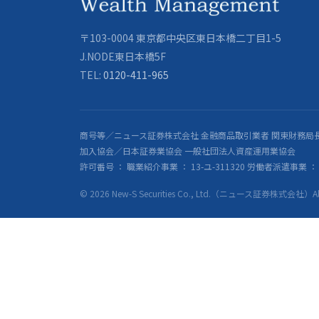
〒103-0004 東京都中央区東日本橋二丁目1-5
J.NODE東日本橋5F
TEL:
0120-411-965
商号等／ニュース証券株式会社 金融商品取引業者 関東財務局長
加入協会／日本証券業協会 一般社団法人資産運用業協会
許可番号 ： 職業紹介事業 ： 13-ユ-311320 労働者派遣事業 ： 派
© 2026 New-S Securities Co., Ltd.（ニュース証券株式会社）All R