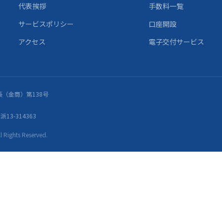
代表挨拶
手数料一覧
サービスポリシー
口座開設
アクセス
電子交付サービス
（金商）第138号
13-314363
ights Reserved.