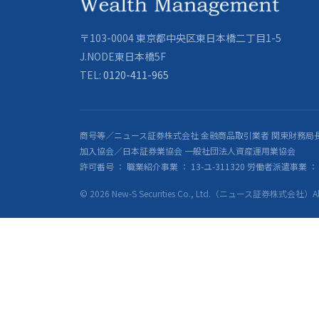
〒103-0004 東京都中央区東日本橋二丁目1-5
J.NODE東日本橋5F
TEL:
0120-411-965
商号等／ニュース証券株式会社 金融商品取引業者 関東財務局長
加入協会／日本証券業協会 一般社団法人資産運用業協会
許可番号 ： 職業紹介事業 ： 13-ユ-311320 労働者派遣事業 ： 派
© 2026 New-S Securities Co., Ltd.（ニュース証券株式会社）All R