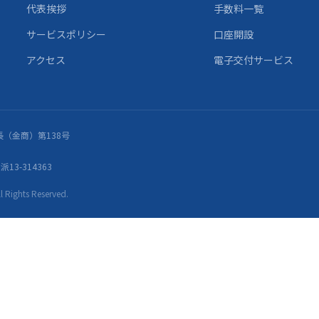
代表挨拶
手数料一覧
サービスポリシー
口座開設
アクセス
電子交付サービス
（金商）第138号
13-314363
ights Reserved.