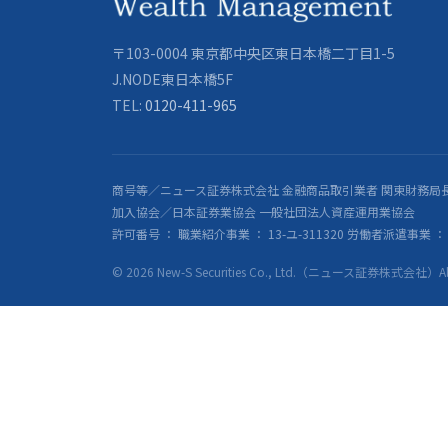
〒103-0004 東京都中央区東日本橋二丁目1-5
J.NODE東日本橋5F
TEL:
0120-411-965
商号等／ニュース証券株式会社 金融商品取引業者 関東財務局長
加入協会／日本証券業協会 一般社団法人資産運用業協会
許可番号 ： 職業紹介事業 ： 13-ユ-311320 労働者派遣事業 ： 派
© 2026 New-S Securities Co., Ltd.（ニュース証券株式会社）All R