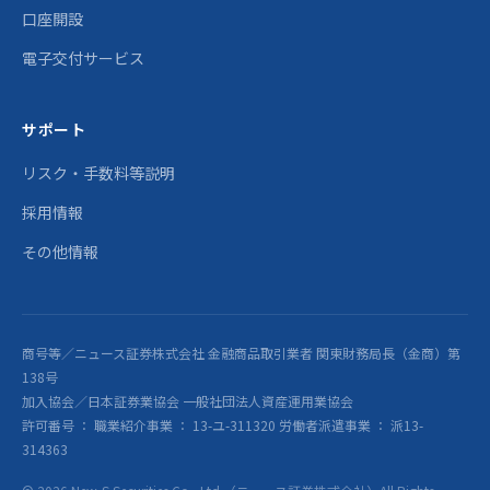
口座開設
電子交付サービス
サポート
リスク・手数料等説明
採用情報
その他情報
商号等／ニュース証券株式会社 金融商品取引業者 関東財務局長（金商）第
138号
加入協会／日本証券業協会 一般社団法人資産運用業協会
許可番号 ： 職業紹介事業 ： 13-ユ-311320 労働者派遣事業 ： 派13-
314363