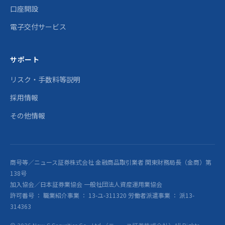
口座開設
電子交付サービス
サポート
リスク・手数料等説明
採用情報
その他情報
商号等／ニュース証券株式会社 金融商品取引業者 関東財務局長（金商）第
138号
加入協会／日本証券業協会 一般社団法人資産運用業協会
許可番号 ： 職業紹介事業 ： 13-ユ-311320 労働者派遣事業 ： 派13-
314363