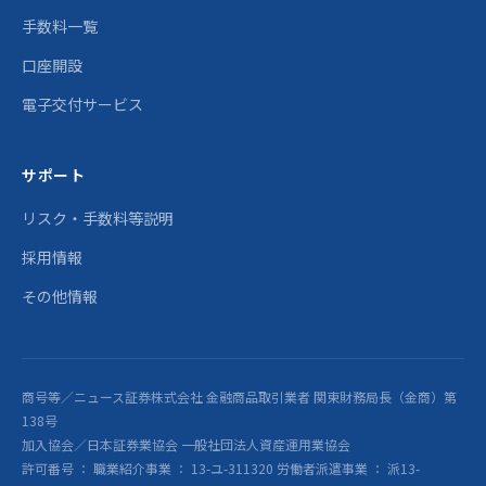
手数料一覧
口座開設
電子交付サービス
サポート
リスク・手数料等説明
採用情報
その他情報
商号等／ニュース証券株式会社 金融商品取引業者 関東財務局長（金商）第
138号
加入協会／日本証券業協会 一般社団法人資産運用業協会
許可番号 ： 職業紹介事業 ： 13-ユ-311320 労働者派遣事業 ： 派13-