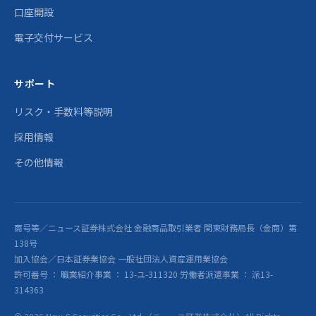
口座開設
電子交付サービス
サポート
リスク・手数料等説明
採用情報
その他情報
商号等／ニュース証券株式会社 金融商品取引業者 関東財務局長（金商）第
138号
加入協会／日本証券業協会 一般社団法人資産運用業協会
許可番号 ： 職業紹介事業 ： 13-ユ-311320 労働者派遣事業 ： 派13-
314363