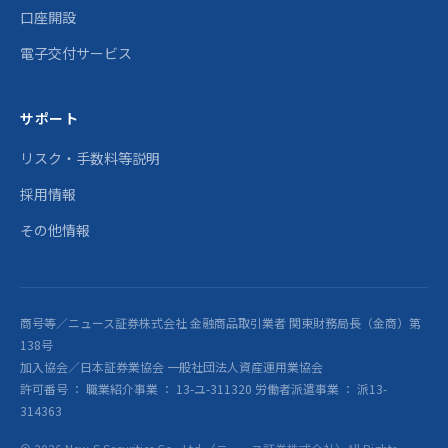
口座開設
電子交付サービス
サポート
リスク・手数料等説明
採用情報
その他情報
商号等／ニュース証券株式会社 金融商品取引業者 関東財務局長（金商）第
138号
加入協会／日本証券業協会 一般社団法人資産運用業協会
許可番号 ： 職業紹介事業 ： 13-ユ-311320 労働者派遣事業 ： 派13-
314363