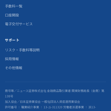
手数料一覧
口座開設
電子交付サービス
サポート
リスク・手数料等説明
採用情報
その他情報
商号等／ニュース証券株式会社 金融商品取引業者 関東財務局長（金商）第
138号
加入協会／日本証券業協会 一般社団法人資産運用業協会
許可番号 ： 職業紹介事業 ： 13-ユ-311320 労働者派遣事業 ： 派13-