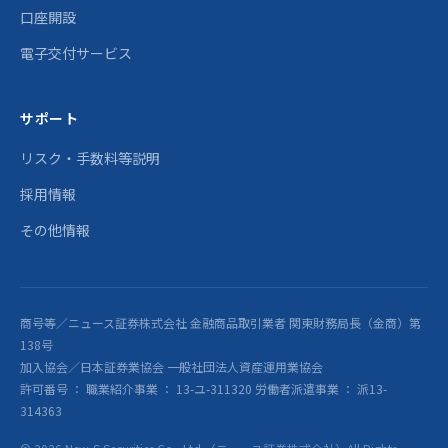
口座開設
電子交付サービス
サポート
リスク・手数料等説明
採用情報
その他情報
商号等／ニュース証券株式会社 金融商品取引業者 関東財務局長（金商）第
138号
加入協会／日本証券業協会 一般社団法人資産運用業協会
許可番号 ： 職業紹介事業 ： 13-ユ-311320 労働者派遣事業 ： 派13-
314363