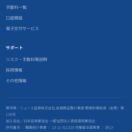
手数料一覧
口座開設
電子交付サービス
サポート
リスク・手数料等説明
採用情報
その他情報
商号等／ニュース証券株式会社 金融商品取引業者 関東財務局長（金商）第
138号
加入協会／日本証券業協会 一般社団法人資産運用業協会
許可番号 ： 職業紹介事業 ： 13-ユ-311320 労働者派遣事業 ： 派13-