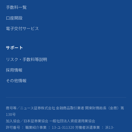
手数料一覧
口座開設
電子交付サービス
サポート
リスク・手数料等説明
採用情報
その他情報
商号等／ニュース証券株式会社 金融商品取引業者 関東財務局長（金商）第
138号
加入協会／日本証券業協会 一般社団法人資産運用業協会
許可番号 ： 職業紹介事業 ： 13-ユ-311320 労働者派遣事業 ： 派13-