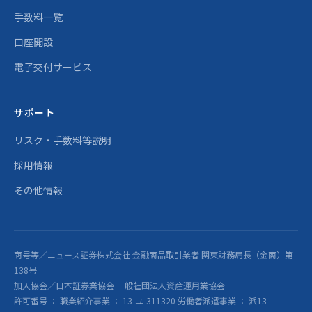
手数料一覧
口座開設
電子交付サービス
サポート
リスク・手数料等説明
採用情報
その他情報
商号等／ニュース証券株式会社 金融商品取引業者 関東財務局長（金商）第
138号
加入協会／日本証券業協会 一般社団法人資産運用業協会
許可番号 ： 職業紹介事業 ： 13-ユ-311320 労働者派遣事業 ： 派13-