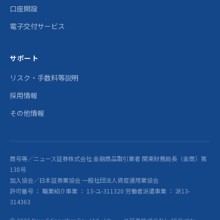
口座開設
電子交付サービス
サポート
リスク・手数料等説明
採用情報
その他情報
商号等／ニュース証券株式会社 金融商品取引業者 関東財務局長（金商）第
138号
加入協会／日本証券業協会 一般社団法人資産運用業協会
許可番号 ： 職業紹介事業 ： 13-ユ-311320 労働者派遣事業 ： 派13-
314363