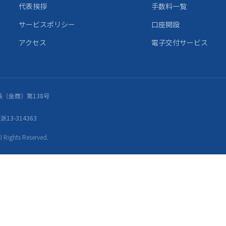
代表挨拶
手数料一覧
サービスポリシー
口座開設
アクセス
電子交付サービス
（金商）第138号
13-314363
ights Reserved.