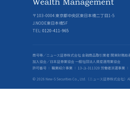
〒103-0004 東京都中央区東日本橋二丁目1-5
J.NODE東日本橋5F
TEL:
0120-411-965
商号等／ニュース証券株式会社 金融商品取引業者 関東財務局長
加入協会／日本証券業協会 一般社団法人資産運用業協会
許可番号 ： 職業紹介事業 ： 13-ユ-311320 労働者派遣事業 ： 派
© 2026 New-S Securities Co., Ltd.（ニュース証券株式会社）All R