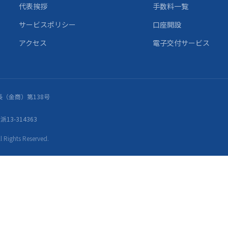
代表挨拶
手数料一覧
サービスポリシー
口座開設
アクセス
電子交付サービス
（金商）第138号
13-314363
ights Reserved.