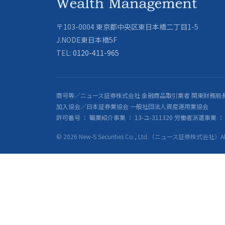
〒103-0004 東京都中央区東日本橋二丁目1-5
J.NODE東日本橋5F
TEL:
0120-411-965
商号等／ニュース証券株式会社 金融商品取引業者 関東財務局長
加入協会／日本証券業協会 一般社団法人資産運用業協会
許可番号 ： 職業紹介事業 ： 13-ユ-311320 労働者派遣事業 ： 派
© 2026 New-S Securities Co., Ltd.（ニュース証券株式会社）All R