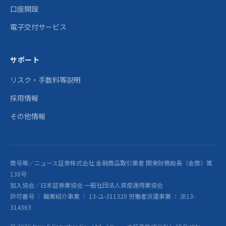
口座開設
電子交付サービス
サポート
リスク・手数料等説明
採用情報
その他情報
商号等／ニュース証券株式会社 金融商品取引業者 関東財務局長（金商）第
138号
加入協会／日本証券業協会 一般社団法人資産運用業協会
許可番号 ： 職業紹介事業 ： 13-ユ-311320 労働者派遣事業 ： 派13-
314363