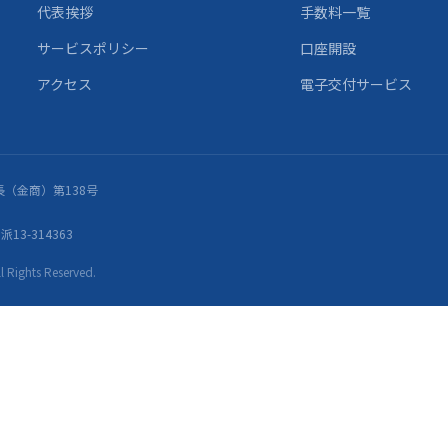
代表挨拶
手数料一覧
サービスポリシー
口座開設
アクセス
電子交付サービス
（金商）第138号
13-314363
ights Reserved.