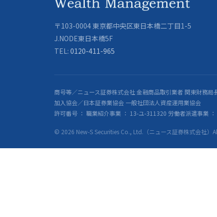
〒103-0004 東京都中央区東日本橋二丁目1-5
J.NODE東日本橋5F
TEL:
0120-411-965
商号等／ニュース証券株式会社 金融商品取引業者 関東財務局長
加入協会／日本証券業協会 一般社団法人資産運用業協会
許可番号 ： 職業紹介事業 ： 13-ユ-311320 労働者派遣事業 ： 派
© 2026 New-S Securities Co., Ltd.（ニュース証券株式会社）All R