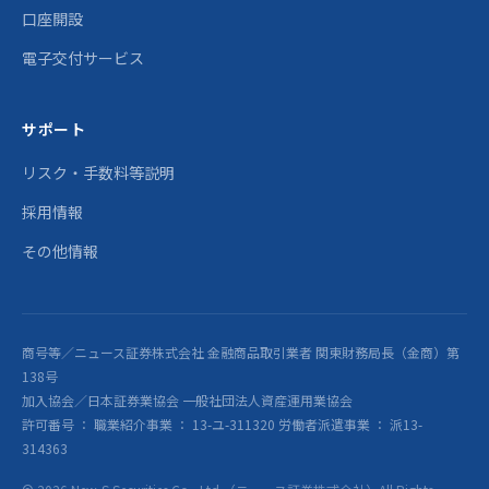
口座開設
電子交付サービス
サポート
リスク・手数料等説明
採用情報
その他情報
商号等／ニュース証券株式会社 金融商品取引業者 関東財務局長（金商）第
138号
加入協会／日本証券業協会 一般社団法人資産運用業協会
許可番号 ： 職業紹介事業 ： 13-ユ-311320 労働者派遣事業 ： 派13-
314363