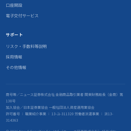
口座開設
電子交付サービス
サポート
リスク・手数料等説明
採用情報
その他情報
商号等／ニュース証券株式会社 金融商品取引業者 関東財務局長（金商）第
138号
加入協会／日本証券業協会 一般社団法人資産運用業協会
許可番号 ： 職業紹介事業 ： 13-ユ-311320 労働者派遣事業 ： 派13-
314363