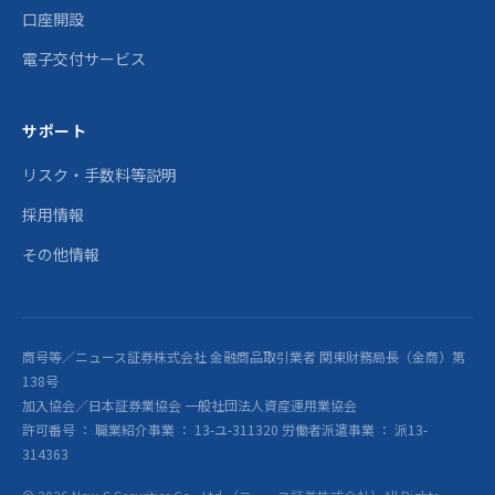
口座開設
電子交付サービス
サポート
リスク・手数料等説明
採用情報
その他情報
商号等／ニュース証券株式会社 金融商品取引業者 関東財務局長（金商）第
138号
加入協会／日本証券業協会 一般社団法人資産運用業協会
許可番号 ： 職業紹介事業 ： 13-ユ-311320 労働者派遣事業 ： 派13-
314363