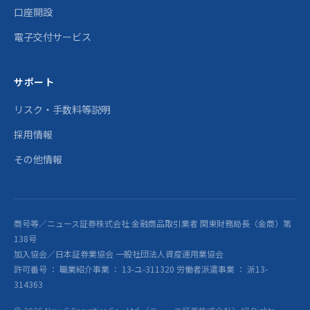
口座開設
電子交付サービス
サポート
リスク・手数料等説明
採用情報
その他情報
商号等／ニュース証券株式会社 金融商品取引業者 関東財務局長（金商）第
138号
加入協会／日本証券業協会 一般社団法人資産運用業協会
許可番号 ： 職業紹介事業 ： 13-ユ-311320 労働者派遣事業 ： 派13-
314363