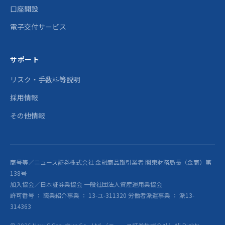
口座開設
電子交付サービス
サポート
リスク・手数料等説明
採用情報
その他情報
商号等／ニュース証券株式会社 金融商品取引業者 関東財務局長（金商）第
138号
加入協会／日本証券業協会 一般社団法人資産運用業協会
許可番号 ： 職業紹介事業 ： 13-ユ-311320 労働者派遣事業 ： 派13-
314363