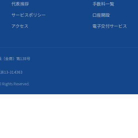
代表挨拶
手数料一覧
サービスポリシー
口座開設
アクセス
電子交付サービス
（金商）第138号
13-314363
ights Reserved.