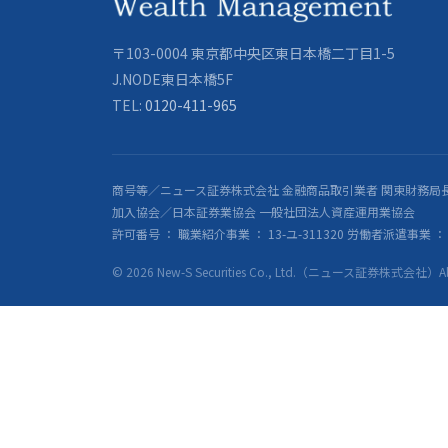
〒103-0004 東京都中央区東日本橋二丁目1-5
J.NODE東日本橋5F
TEL:
0120-411-965
商号等／ニュース証券株式会社 金融商品取引業者 関東財務局長
加入協会／日本証券業協会 一般社団法人資産運用業協会
許可番号 ： 職業紹介事業 ： 13-ユ-311320 労働者派遣事業 ： 派
© 2026 New-S Securities Co., Ltd.（ニュース証券株式会社）All R