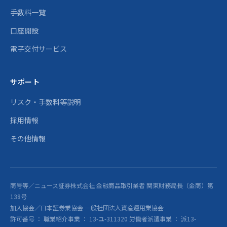
手数料一覧
口座開設
電子交付サービス
サポート
リスク・手数料等説明
採用情報
その他情報
商号等／ニュース証券株式会社 金融商品取引業者 関東財務局長（金商）第
138号
加入協会／日本証券業協会 一般社団法人資産運用業協会
許可番号 ： 職業紹介事業 ： 13-ユ-311320 労働者派遣事業 ： 派13-