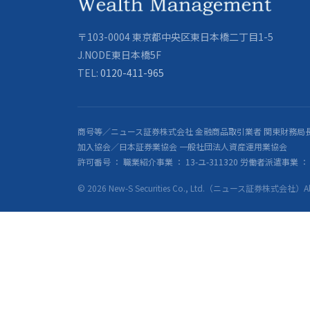
〒103-0004 東京都中央区東日本橋二丁目1-5
J.NODE東日本橋5F
TEL:
0120-411-965
商号等／ニュース証券株式会社 金融商品取引業者 関東財務局長
加入協会／日本証券業協会 一般社団法人資産運用業協会
許可番号 ： 職業紹介事業 ： 13-ユ-311320 労働者派遣事業 ： 派
© 2026 New-S Securities Co., Ltd.（ニュース証券株式会社）All R