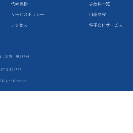
代表挨拶
手数料一覧
サービスポリシー
口座開設
アクセス
電子交付サービス
（金商）第138号
13-314363
ights Reserved.