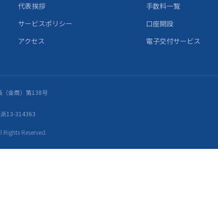
代表挨拶
手数料一覧
サービスポリシー
口座開設
アクセス
電子交付サービス
（金商）第138号
13-314363
ights Reserved.