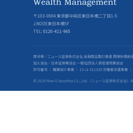
〒103-0004 東京都中央区東日本橋二丁目1-5
J.NODE東日本橋5F
TEL:
0120-411-965
商号等／ニュース証券株式会社 金融商品取引業者 関東財務局長
加入協会／日本証券業協会 一般社団法人資産運用業協会
許可番号 ： 職業紹介事業 ： 13-ユ-311320 労働者派遣事業 ： 派
© 2026 New-S Securities Co., Ltd.（ニュース証券株式会社）All R