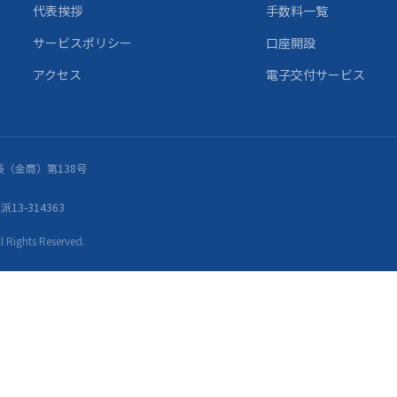
代表挨拶
手数料一覧
サービスポリシー
口座開設
アクセス
電子交付サービス
（金商）第138号
13-314363
ights Reserved.