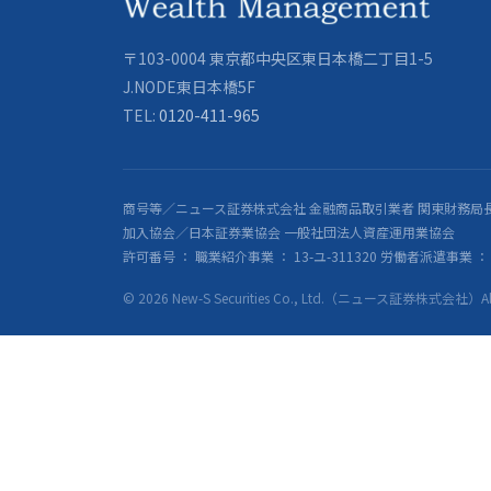
〒103-0004 東京都中央区東日本橋二丁目1-5
J.NODE東日本橋5F
TEL:
0120-411-965
商号等／ニュース証券株式会社 金融商品取引業者 関東財務局長
加入協会／日本証券業協会 一般社団法人資産運用業協会
許可番号 ： 職業紹介事業 ： 13-ユ-311320 労働者派遣事業 ： 派
© 2026 New-S Securities Co., Ltd.（ニュース証券株式会社）All R