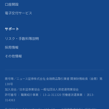
口座開設
電子交付サービス
サポート
リスク・手数料等説明
採用情報
その他情報
商号等／ニュース証券株式会社 金融商品取引業者 関東財務局長（金商）第
138号
加入協会／日本証券業協会 一般社団法人資産運用業協会
許可番号 ： 職業紹介事業 ： 13-ユ-311320 労働者派遣事業 ： 派13-
314363