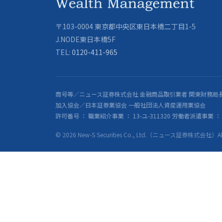
〒103-0004 東京都中央区東日本橋二丁目1-5
J.NODE東日本橋5F
TEL:
0120-411-965
商号等／ニュース証券株式会社 金融商品取引業者 関東財務局長
加入協会／日本証券業協会 一般社団法人資産運用業協会
許可番号 ： 職業紹介事業 ： 13-ユ-311320 労働者派遣事業 ： 派
© 2026 New-S Securities Co., Ltd.（ニュース証券株式会社）All R