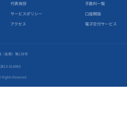
代表挨拶
手数料一覧
サービスポリシー
口座開設
アクセス
電子交付サービス
（金商）第138号
13-314363
ights Reserved.