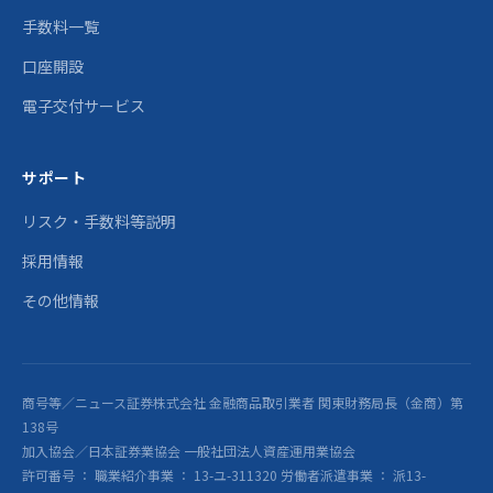
手数料一覧
口座開設
電子交付サービス
サポート
リスク・手数料等説明
採用情報
その他情報
商号等／ニュース証券株式会社 金融商品取引業者 関東財務局長（金商）第
138号
加入協会／日本証券業協会 一般社団法人資産運用業協会
許可番号 ： 職業紹介事業 ： 13-ユ-311320 労働者派遣事業 ： 派13-