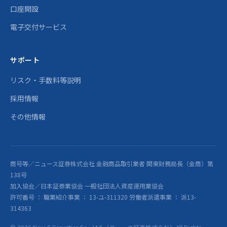
口座開設
電子交付サービス
サポート
リスク・手数料等説明
採用情報
その他情報
商号等／ニュース証券株式会社 金融商品取引業者 関東財務局長（金商）第
138号
加入協会／日本証券業協会 一般社団法人資産運用業協会
許可番号 ： 職業紹介事業 ： 13-ユ-311320 労働者派遣事業 ： 派13-
314363