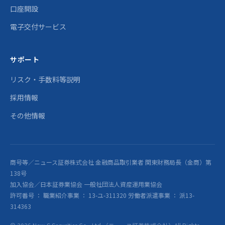
口座開設
電子交付サービス
サポート
リスク・手数料等説明
採用情報
その他情報
商号等／ニュース証券株式会社 金融商品取引業者 関東財務局長（金商）第
138号
加入協会／日本証券業協会 一般社団法人資産運用業協会
許可番号 ： 職業紹介事業 ： 13-ユ-311320 労働者派遣事業 ： 派13-
314363