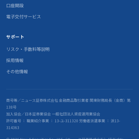
口座開設
電子交付サービス
サポート
リスク・手数料等説明
採用情報
その他情報
商号等／ニュース証券株式会社 金融商品取引業者 関東財務局長（金商）第
138号
加入協会／日本証券業協会 一般社団法人資産運用業協会
許可番号 ： 職業紹介事業 ： 13-ユ-311320 労働者派遣事業 ： 派13-
314363