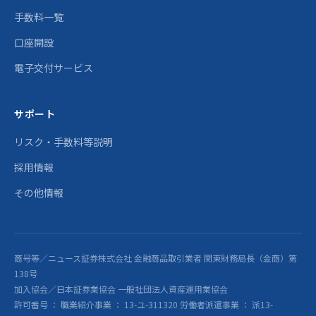
手数料一覧
口座開設
電子交付サービス
サポート
リスク・手数料等説明
採用情報
その他情報
商号等／ニュース証券株式会社 金融商品取引業者 関東財務局長（金商）第
138号
加入協会／日本証券業協会 一般社団法人資産運用業協会
許可番号 ： 職業紹介事業 ： 13-ユ-311320 労働者派遣事業 ： 派13-