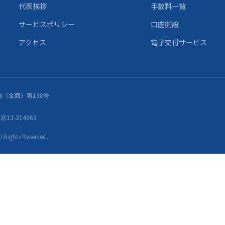
代表挨拶
手数料一覧
サービスポリシー
口座開設
アクセス
電子交付サービス
（金商）第138号
13-314363
ights Reserved.