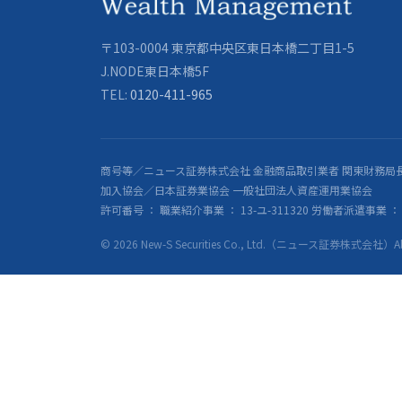
〒103-0004 東京都中央区東日本橋二丁目1-5
J.NODE東日本橋5F
TEL:
0120-411-965
商号等／ニュース証券株式会社 金融商品取引業者 関東財務局長
加入協会／日本証券業協会 一般社団法人資産運用業協会
許可番号 ： 職業紹介事業 ： 13-ユ-311320 労働者派遣事業 ： 派
© 2026 New-S Securities Co., Ltd.（ニュース証券株式会社）All R