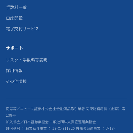
手数料一覧
口座開設
電子交付サービス
サポート
リスク・手数料等説明
採用情報
その他情報
商号等／ニュース証券株式会社 金融商品取引業者 関東財務局長（金商）第
138号
加入協会／日本証券業協会 一般社団法人資産運用業協会
許可番号 ： 職業紹介事業 ： 13-ユ-311320 労働者派遣事業 ： 派13-