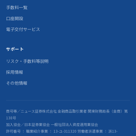
手数料一覧
口座開設
電子交付サービス
サポート
リスク・手数料等説明
採用情報
その他情報
商号等／ニュース証券株式会社 金融商品取引業者 関東財務局長（金商）第
138号
加入協会／日本証券業協会 一般社団法人資産運用業協会
許可番号 ： 職業紹介事業 ： 13-ユ-311320 労働者派遣事業 ： 派13-