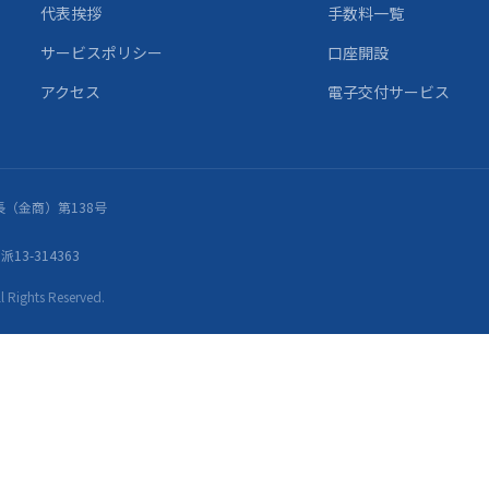
代表挨拶
手数料一覧
サービスポリシー
口座開設
アクセス
電子交付サービス
（金商）第138号
13-314363
ights Reserved.