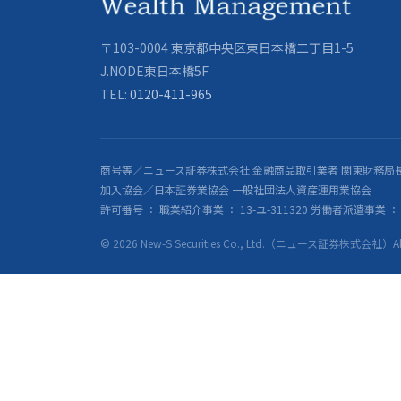
〒103-0004 東京都中央区東日本橋二丁目1-5
J.NODE東日本橋5F
TEL:
0120-411-965
商号等／ニュース証券株式会社 金融商品取引業者 関東財務局長
加入協会／日本証券業協会 一般社団法人資産運用業協会
許可番号 ： 職業紹介事業 ： 13-ユ-311320 労働者派遣事業 ： 派
© 2026 New-S Securities Co., Ltd.（ニュース証券株式会社）All R