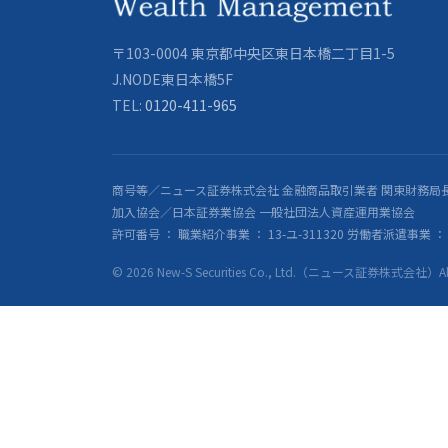
〒103-0004 東京都中央区東日本橋二丁目1-5
J.NODE東日本橋5F
TEL:
0120-411-965
商号等／ニュース証券株式会社 金融商品取引業者 関東財務局長
加入協会／日本証券業協会 一般社団法人資産運用業協会
許可番号 ： 職業紹介事業 ： 13-ユ-311320 労働者派遣事業 ： 派
© 2026 New-S Securities Co., Ltd.（ニュース証券株式会社）All R