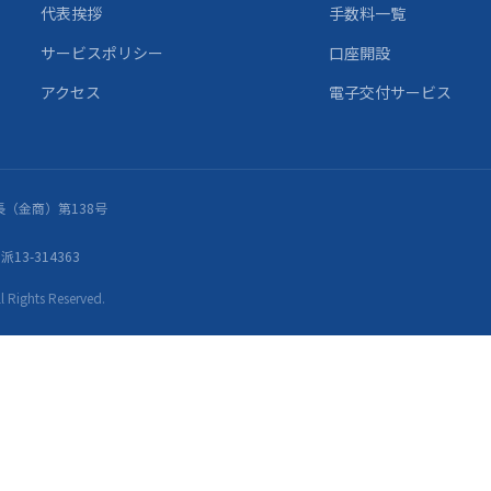
代表挨拶
手数料一覧
サービスポリシー
口座開設
アクセス
電子交付サービス
（金商）第138号
13-314363
ights Reserved.