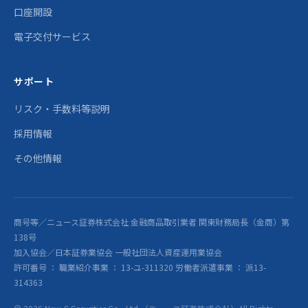
口座開設
電子交付サービス
サポート
リスク・手数料等説明
採用情報
その他情報
商号等／ニュース証券株式会社 金融商品取引業者 関東財務局長（金商）第
138号
加入協会／日本証券業協会 一般社団法人資産運用業協会
許可番号 ： 職業紹介事業 ： 13-ユ-311320 労働者派遣事業 ： 派13-
314363